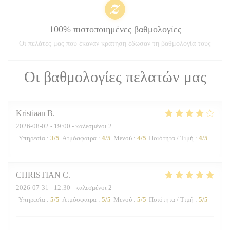
100% πιστοποιημένες βαθμολογίες
Οι πελάτες μας που έκαναν κράτηση έδωσαν τη βαθμολογία τους
Οι βαθμολογίες πελατών μας
Kristiaan
B
2026-08-02
- 19:00 - καλεσμένοι 2
Υπηρεσία
:
3
/5
Ατμόσφαιρα
:
4
/5
Μενού
:
4
/5
Ποιότητα / Τιμή
:
4
/5
CHRISTIAN
C
2026-07-31
- 12:30 - καλεσμένοι 2
Υπηρεσία
:
5
/5
Ατμόσφαιρα
:
5
/5
Μενού
:
5
/5
Ποιότητα / Τιμή
:
5
/5