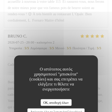
accueillir à nouveau à votre table 113. Et rassurez-vous, nous ferons
de notre mieux pour que vos fameux pots de beurre soient au
rendez-vous ! 😉 À très bientôt au restaurant L'Opale. Bien
cordialement, L. Fornaro Maitre d'hôtel
BRUNO
C
2026-07-25
- 20:00 - καλεσμένοι 2
Υπηρεσία
:
5
/5
Ατμόσφαιρα
:
5
/5
Μενού
:
5
/5
Ποιότητα / Τιμή
:
5
/5
Cadre service qualité des menus
Ο ιστότοπος αυτός
L'OPALE RESTAURANT
απάντησε σε αυτή την
χρησιμοποιεί "μπισκότα"
αξιολόγηση
(cookies) και σας επιτρέπει να
Bonjour M. Couvreux, Un grand merci d'avoir pris le temps de
ελέγξετε τι θέλετε να
partager votre avis. Nous sommes ravis que vous ayez apprécié le
ενεργοποιήσετε
cadre de notre restaurant, la qualité du service ainsi que nos menus.
Votre satisfaction est une belle récompense pour toute notre équipe,
OK, αποδοχή όλων
qui s'investit chaque jour pour offrir une expérience agréable à
Απόρριψε όλα τα "μπισκότα" (cookies)