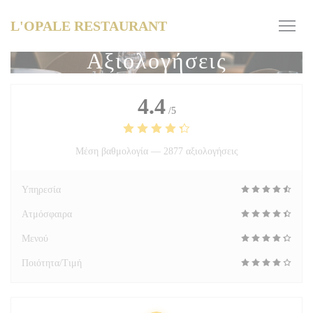
Πίνακας διαχείρισης "Μπισκότων" (Cookies)
L'OPALE RESTAURANT
Αξιολογήσεις
4.4
/5
Μέση βαθμολογία —
2877 αξιολογήσεις
Υπηρεσία
Ατμόσφαιρα
Μενού
Ποιότητα/Τιμή