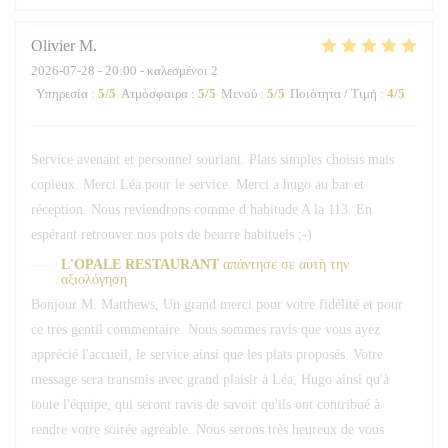
Olivier
M
2026-07-28
- 20:00 - καλεσμένοι 2
Υπηρεσία
:
5
/5
Ατμόσφαιρα
:
5
/5
Μενού
:
5
/5
Ποιότητα / Τιμή
:
4
/5
Service avenant et personnel souriant. Plats simples choisis mais
copieux. Merci Léa pour le service. Merci a hugo au bar et
réception. Nous reviendrons comme d habitude A la 113. En
espérant retrouver nos pots de beurre habituels ;-)
L'OPALE RESTAURANT
απάντησε σε αυτή την
αξιολόγηση
Bonjour M. Matthews, Un grand merci pour votre fidélité et pour
ce très gentil commentaire. Nous sommes ravis que vous ayez
apprécié l'accueil, le service ainsi que les plats proposés. Votre
message sera transmis avec grand plaisir à Léa, Hugo ainsi qu'à
toute l'équipe, qui seront ravis de savoir qu'ils ont contribué à
rendre votre soirée agréable. Nous serons très heureux de vous