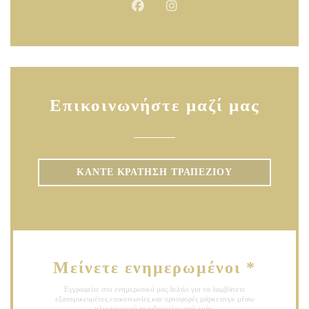
Facebook ((ανοίγει σε νέο παράθυ
Instagram ((ανοίγει σε νέο
Επικοινωνήστε μαζί μας
ΚΆΝΤΕ ΚΡΆΤΗΣΗ ΤΡΑΠΕΖΙΟΎ
Μείνετε ενημερωμένοι
*
Εγγραφείτε στο ενημερωτικό μας δελτίο για να λαμβάνετε
εξατομικευμένες επικοινωνίες και προσφορές μάρκετινγκ μέσω
ηλεκτρονικού ταχυδρομείου από εμάς.