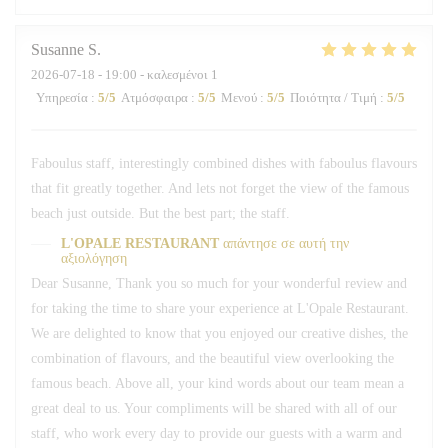
Susanne
S
2026-07-18
- 19:00 - καλεσμένοι 1
Υπηρεσία
:
5
/5
Ατμόσφαιρα
:
5
/5
Μενού
:
5
/5
Ποιότητα / Τιμή
:
5
/5
Faboulus staff, interestingly combined dishes with faboulus flavours
that fit greatly together. And lets not forget the view of the famous
beach just outside. But the best part; the staff.
L'OPALE RESTAURANT
απάντησε σε αυτή την
αξιολόγηση
Dear Susanne, Thank you so much for your wonderful review and
for taking the time to share your experience at L'Opale Restaurant.
We are delighted to know that you enjoyed our creative dishes, the
combination of flavours, and the beautiful view overlooking the
famous beach. Above all, your kind words about our team mean a
great deal to us. Your compliments will be shared with all of our
staff, who work every day to provide our guests with a warm and