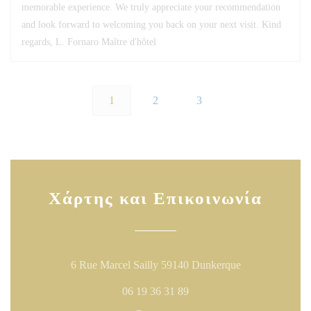
memorable experience. We truly appreciate your recommendation
and look forward to welcoming you back on your next visit. Kind
regards, L. Fornaro Maître d'hôtel
1
2
3
Χάρτης και Επικοινωνία
((ανοίγει σε νέ
6 Rue Marcel Sailly 59140 Dunkerque
06 19 36 31 89