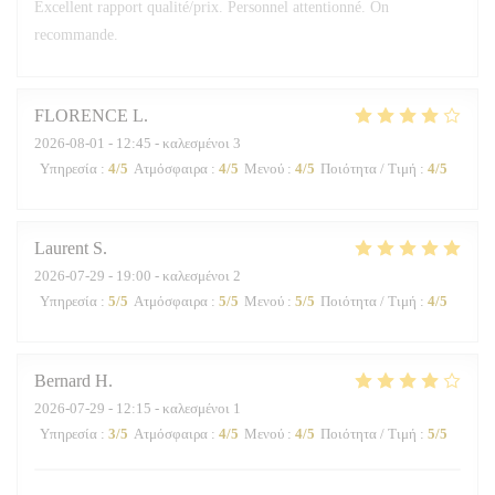
Excellent rapport qualité/prix. Personnel attentionné. On
recommande.
FLORENCE
L
2026-08-01
- 12:45 - καλεσμένοι 3
Υπηρεσία
:
4
/5
Ατμόσφαιρα
:
4
/5
Μενού
:
4
/5
Ποιότητα / Τιμή
:
4
/5
Laurent
S
2026-07-29
- 19:00 - καλεσμένοι 2
Υπηρεσία
:
5
/5
Ατμόσφαιρα
:
5
/5
Μενού
:
5
/5
Ποιότητα / Τιμή
:
4
/5
Bernard
H
2026-07-29
- 12:15 - καλεσμένοι 1
Υπηρεσία
:
3
/5
Ατμόσφαιρα
:
4
/5
Μενού
:
4
/5
Ποιότητα / Τιμή
:
5
/5