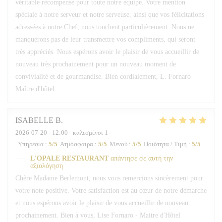
véritable récompense pour toute notre équipe. Votre mention
spéciale à notre serveur et notre serveuse, ainsi que vos félicitations
adressées à notre Chef, nous touchent particulièrement. Nous ne
manquerons pas de leur transmettre vos compliments, qui seront
très appréciés. Nous espérons avoir le plaisir de vous accueillir de
nouveau très prochainement pour un nouveau moment de
convivialité et de gourmandise. Bien cordialement, L. Fornaro
Maître d'hôtel
ISABELLE
B
2026-07-20
- 12:00 - καλεσμένοι 1
Υπηρεσία
:
5
/5
Ατμόσφαιρα
:
5
/5
Μενού
:
5
/5
Ποιότητα / Τιμή
:
5
/5
L'OPALE RESTAURANT
απάντησε σε αυτή την
αξιολόγηση
Chère Madame Berlemont, nous vous remercions sincèrement pour
votre note positive. Votre satisfaction est au cœur de notre démarche
et nous espérons avoir le plaisir de vous accueillir de nouveau
prochainement. Bien à vous, Lise Fornaro - Maitre d'Hôtel