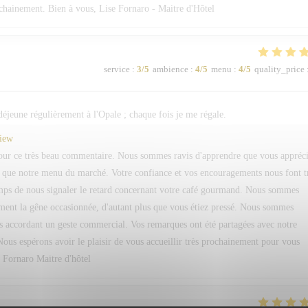
ochainement. Bien à vous, Lise Fornaro - Maitre d'Hôtel
service
:
3
/5
ambience
:
4
/5
menu
:
4
/5
quality_price
 déjeune régulièrement à l'Opale ; chaque fois je me régale.
view
pour ce très beau commentaire. Nous sommes ravis d'apprendre que vous appréc
si que notre menu du marché. Votre confiance et vos encouragements nous font t
temps de nous signaler le retard concernant votre café gourmand. Nous sommes
ment la gêne occasionnée, d'autant plus que vous étiez pressé. Nous sommes
s accordant un geste commercial. Vos remarques ont été partagées avec notre
Nous espérons avoir le plaisir de vous accueillir très prochainement pour vous
. Fornaro Maitre d'hôtel