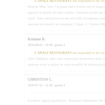
L'OPALE RESTAURANT
has responded to the re
Bonjour Mme Voss, Un grand merci d'avoir pris le temps 
apprécié la qualité de notre cuisine, l'attention portée par
soleil. Votre satisfaction est une très belle récompense po
nouveau très bientôt au restaurant L'Opale. L. Fornaro Maî
Kristiaan
B
2026-08-02
- 19:00 - guests 2
L'OPALE RESTAURANT
has responded to the re
Chère Madame, nous vous remercions sincèrement pour votr
espérons avoir le plaisir de vous accueillir de nouveau pr
CHRISTIAN
C
2026-07-31
- 12:30 - guests 2
Excellent rapport qualité/prix. Personnel attentionné. O