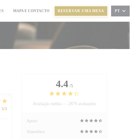
ES
MAPA E CONTACTO
RESERVAR UMA MESA
PT
((ABRE NUMA NOVA JANELA))
4.4
/5
Avaliação média —
2879 avaliações
:
5
/5
Apoio
Atmosfera