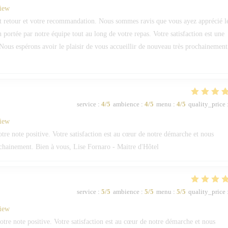
view
 retour et votre recommandation. Nous sommes ravis que vous ayez apprécié l
on portée par notre équipe tout au long de votre repas. Votre satisfaction est une
Nous espérons avoir le plaisir de vous accueillir de nouveau très prochainement
service
:
4
/5
ambience
:
4
/5
menu
:
4
/5
quality_price
view
e note positive. Votre satisfaction est au cœur de notre démarche et nous
ochainement. Bien à vous, Lise Fornaro - Maitre d'Hôtel
service
:
5
/5
ambience
:
5
/5
menu
:
5
/5
quality_price
view
re note positive. Votre satisfaction est au cœur de notre démarche et nous