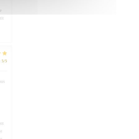
e
tit
:
5
/5
ous
ent
de
ro