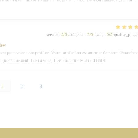
service
:
5
/5
ambience
:
5
/5
menu
:
5
/5
quality_price
view
 pour votre note positive. Votre satisfaction est au cœur de notre démarche e
eau prochainement. Bien à vous, Lise Fornaro - Maitre d'Hôtel
1
2
3