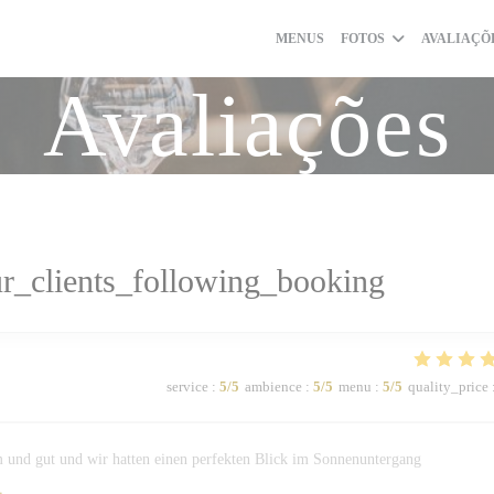
MENUS
FOTOS
AVALIAÇÕ
Avaliações
r_clients_following_booking
service
:
5
/5
ambience
:
5
/5
menu
:
5
/5
quality_price
 und gut und wir hatten einen perfekten Blick im Sonnenuntergang