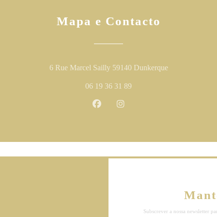
Mapa e Contacto
((abre numa nov
6 Rue Marcel Sailly 59140 Dunkerque
06 19 36 31 89
Facebook ((abre numa nova janela
Instagram ((abre numa nova
Mant
Subscrever a nossa newsletter pa