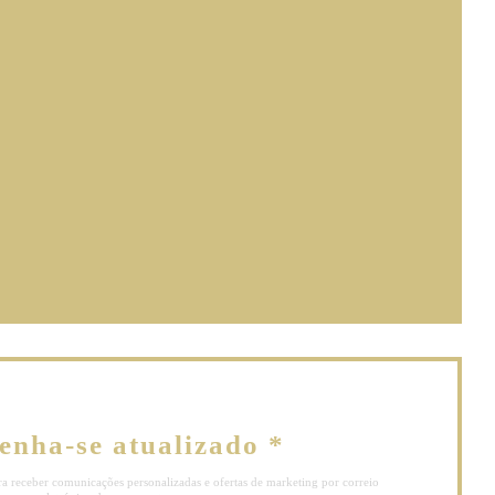
a janela))
))
 janela))
enha-se atualizado
*
ra receber comunicações personalizadas e ofertas de marketing por correio