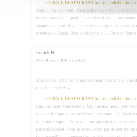
L'OPALE RESTAURANT
has responded to the re
Bonjour M. Couvreux, Un grand merci d'avoir pris le temp
notre restaurant, la qualité du service ainsi que nos menus.
chaque jour pour offrir une expérience agréable à chacun d
restaurant L'Opale. Bien cordialement, L. Fornaro Maitre 
Franck
H
2026-07-22
- 20:45 - guests 2
Tout à a été parfait je ne sais vraiment pas même en cherc
tous et au chef 👨‍🍳
L'OPALE RESTAURANT
has responded to the re
Cher Monsieur Heldebaume, Un immense merci pour votre
ravis de lire que votre expérience au restaurant L'Opale a 
toute notre équipe. Votre mention spéciale à notre serveur 
particulièrement. Nous ne manquerons pas de leur transmett
vous accueillir de nouveau très prochainement pour un n