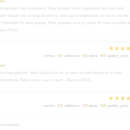
view
de partager votre expérience. Nous sommes ravis d'apprendre que vous avez
 notre équipe tout au long du service, ainsi que la magnifique vue sur le coucher
ur l'ensemble de notre équipe. Nous espérons avoir le plaisir de vous accueillir d
tre d'hôtel
service
:
3
/5
ambience
:
4
/5
menu
:
4
/5
quality_price
view
e note positive. Votre satisfaction est au cœur de notre démarche et nous
ochainement. Bien à vous, Lise Fornaro - Maitre d'Hôtel
service
:
5
/5
ambience
:
5
/5
menu
:
5
/5
quality_price
n recommande.