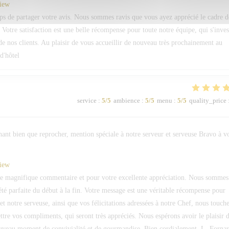
view
s de partager votre avis. Nous sommes ravis que vous ayez apprécié le cadre d
 Votre satisfaction est une belle récompense pour toute notre équipe, qui s'inves
e nos clients. Au plaisir de vous accueillir de nouveau très prochainement au
d'hôtel
service
:
5
/5
ambience
:
5
/5
menu
:
5
/5
quality_price
hant bien que reprocher, mention spéciale à notre serveur et serveuse Bravo à v
view
 magnifique commentaire et pour votre excellente appréciation. Nous sommes
été parfaite du début à la fin. Votre message est une véritable récompense pour
et notre serveuse, ainsi que vos félicitations adressées à notre Chef, nous touch
re vos compliments, qui seront très appréciés. Nous espérons avoir le plaisir 
ouveau moment de convivialité et de gourmandise. Bien cordialement, L. Forna