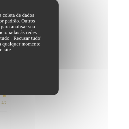
:
4
/5
na coleta de dados
or padrão. Outros
ous
para analisar sua
acionadas às redes
tudo', 'Recusar tudo'
s a qualquer momento
 site.
ble
:
5
/5