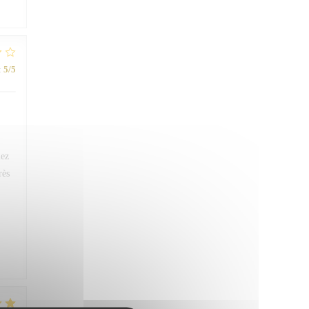
:
5
/5
iez
rès