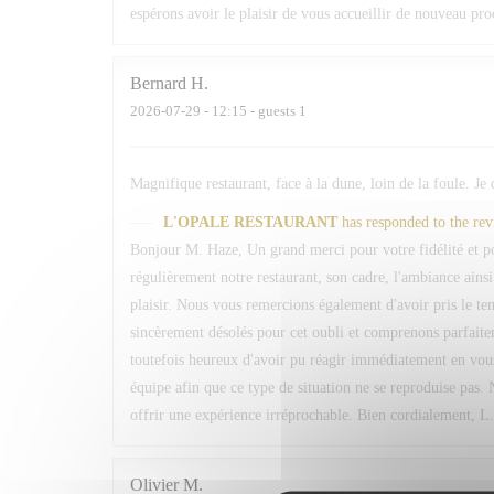
espérons avoir le plaisir de vous accueillir de nouveau pr
Bernard
H
2026-07-29
- 12:15 - guests 1
Magnifique restaurant, face à la dune, loin de la foule. Je
L'OPALE RESTAURANT
has responded to the re
Bonjour M. Haze, Un grand merci pour votre fidélité et 
régulièrement notre restaurant, son cadre, l'ambiance ain
plaisir. Nous vous remercions également d'avoir pris le 
sincèrement désolés pour cet oubli et comprenons parfaite
toutefois heureux d'avoir pu réagir immédiatement en vou
équipe afin que ce type de situation ne se reproduise pas. 
offrir une expérience irréprochable. Bien cordialement, L
Olivier
M