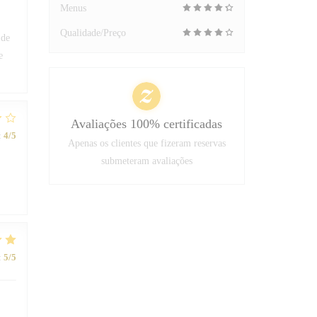
Menus
Qualidade/Preço
 de
e
Avaliações 100% certificadas
:
4
/5
Apenas os clientes que fizeram reservas
submeteram avaliações
:
5
/5