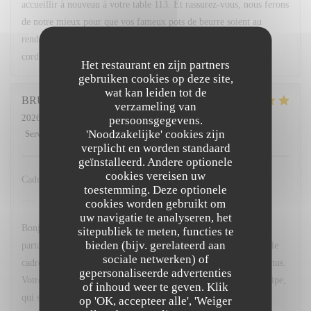
accueillir à nouveau à votre table 113. Et rassurez-vous, nous ferons
de notre mieux pour que vos fameux pots de beurre soient au
rendez-vous ! 😉 À très bientôt au restaurant L'Opale. Bien
cordialement, L. Fornaro Maitre d'hôtel
Het restaurant en zijn partners
gebruiken cookies op deze site,
wat kan leiden tot de
BRUNO
C
verzameling van
2026-07-25
- 20:00 - Gasten 2
persoonsgegevens.
'Noodzakelijke' cookies zijn
Service
:
5
/5
Atmosfeer
:
5
/5
Keuken
:
5
/5
Kwaliteit / Prijs
:
5
/5
verplicht en worden standaard
geïnstalleerd. Andere optionele
cookies vereisen uw
Cadre service qualité des menus
toestemming. Deze optionele
L'OPALE RESTAURANT
heeft op deze beoordeling
cookies worden gebruikt om
gereageerd
uw navigatie te analyseren, het
Bonjour M. Couvreux, Un grand merci d'avoir pris le temps de
sitepubliek te meten, functies te
bieden (bijv. gerelateerd aan
partager votre avis. Nous sommes ravis que vous ayez apprécié le
sociale netwerken) of
cadre de notre restaurant, la qualité du service ainsi que nos menus.
gepersonaliseerde advertenties
Votre satisfaction est une belle récompense pour toute notre équipe,
of inhoud weer te geven. Klik
qui s'investit chaque jour pour offrir une expérience agréable à
op 'OK, accepteer alle', 'Weiger