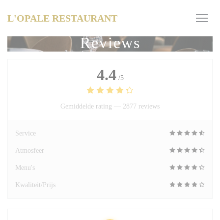
Cookies beheer paneel
L'OPALE RESTAURANT
Reviews
4.4
/5
Gemiddelde rating —
2877 reviews
Service
Atmosfeer
Menu's
Kwaliteit/Prijs