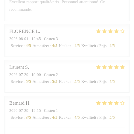
Excellent rapport qualité/prix. Personnel attentionné. On
recommande.
FLORENCE
L
2026-08-01
- 12:45 - Gasten 3
Service
:
4
/5
Atmosfeer
:
4
/5
Keuken
:
4
/5
Kwaliteit / Prijs
:
4
/5
Laurent
S
2026-07-29
- 19:00 - Gasten 2
Service
:
5
/5
Atmosfeer
:
5
/5
Keuken
:
5
/5
Kwaliteit / Prijs
:
4
/5
Bernard
H
2026-07-29
- 12:15 - Gasten 1
Service
:
3
/5
Atmosfeer
:
4
/5
Keuken
:
4
/5
Kwaliteit / Prijs
:
5
/5