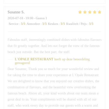
Susanne
S
2026-07-18
- 19:00 - Gasten 1
Service
:
5
/5
Atmosfeer
:
5
/5
Keuken
:
5
/5
Kwaliteit / Prijs
:
5
/5
Faboulus staff, interestingly combined dishes with faboulus flavours
that fit greatly together. And lets not forget the view of the famous
beach just outside. But the best part; the staff.
L'OPALE RESTAURANT
heeft op deze beoordeling
gereageerd
Dear Susanne, Thank you so much for your wonderful review and
for taking the time to share your experience at L'Opale Restaurant.
We are delighted to know that you enjoyed our creative dishes, the
combination of flavours, and the beautiful view overlooking the
famous beach. Above all, your kind words about our team mean a
great deal to us. Your compliments will be shared with all of our
staff, who work every day to provide our guests with a warm and