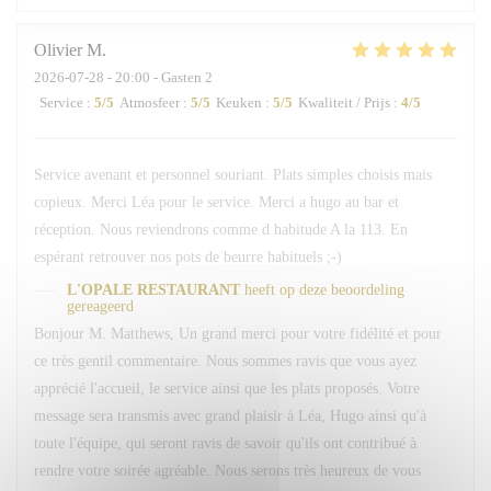
Olivier
M
2026-07-28
- 20:00 - Gasten 2
Service
:
5
/5
Atmosfeer
:
5
/5
Keuken
:
5
/5
Kwaliteit / Prijs
:
4
/5
Service avenant et personnel souriant. Plats simples choisis mais
copieux. Merci Léa pour le service. Merci a hugo au bar et
réception. Nous reviendrons comme d habitude A la 113. En
espérant retrouver nos pots de beurre habituels ;-)
L'OPALE RESTAURANT
heeft op deze beoordeling
gereageerd
Bonjour M. Matthews, Un grand merci pour votre fidélité et pour
ce très gentil commentaire. Nous sommes ravis que vous ayez
apprécié l'accueil, le service ainsi que les plats proposés. Votre
message sera transmis avec grand plaisir à Léa, Hugo ainsi qu'à
toute l'équipe, qui seront ravis de savoir qu'ils ont contribué à
rendre votre soirée agréable. Nous serons très heureux de vous