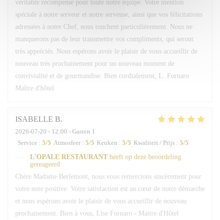
véritable récompense pour toute notre équipe. Votre mention
spéciale à notre serveur et notre serveuse, ainsi que vos félicitations
adressées à notre Chef, nous touchent particulièrement. Nous ne
manquerons pas de leur transmettre vos compliments, qui seront
très appréciés. Nous espérons avoir le plaisir de vous accueillir de
nouveau très prochainement pour un nouveau moment de
convivialité et de gourmandise. Bien cordialement, L. Fornaro
Maître d'hôtel
ISABELLE
B
2026-07-20
- 12:00 - Gasten 1
Service
:
5
/5
Atmosfeer
:
5
/5
Keuken
:
5
/5
Kwaliteit / Prijs
:
5
/5
L'OPALE RESTAURANT
heeft op deze beoordeling
gereageerd
Chère Madame Berlemont, nous vous remercions sincèrement pour
votre note positive. Votre satisfaction est au cœur de notre démarche
et nous espérons avoir le plaisir de vous accueillir de nouveau
prochainement. Bien à vous, Lise Fornaro - Maitre d'Hôtel