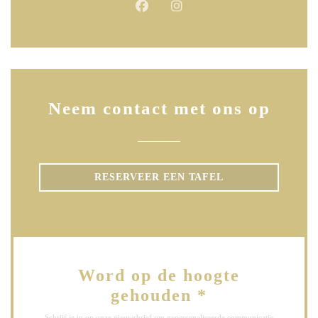
Facebook ((opent in een nieuw ven
Instagram ((opent in een ni
Neem contact met ons op
RESERVEER EEN TAFEL
Word op de hoogte
gehouden
*
Schrijf je in op onze nieuwsbrief om gepersonaliseerde communicatie