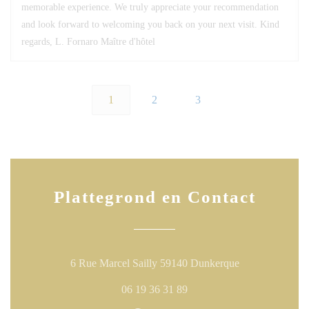
memorable experience. We truly appreciate your recommendation
and look forward to welcoming you back on your next visit. Kind
regards, L. Fornaro Maître d'hôtel
1
2
3
Plattegrond en Contact
((opent in een n
6 Rue Marcel Sailly 59140 Dunkerque
06 19 36 31 89